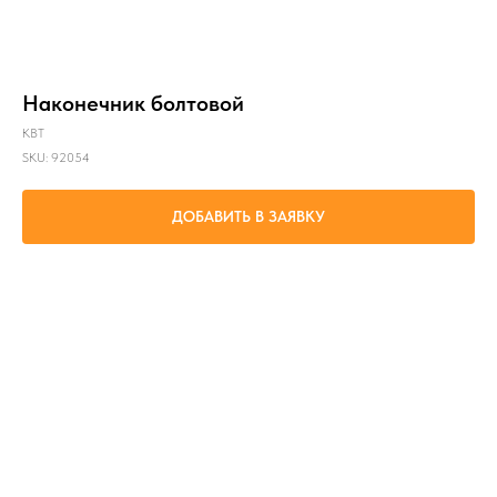
Наконечник болтовой
КВТ
SKU:
92054
ДОБАВИТЬ В ЗАЯВКУ
Оконцевание любого типа кабельных жил: алюминиевых и медных, круглых и
секторных, моножильных и многопроволочных сечением от 70 мм² до 120 мм²