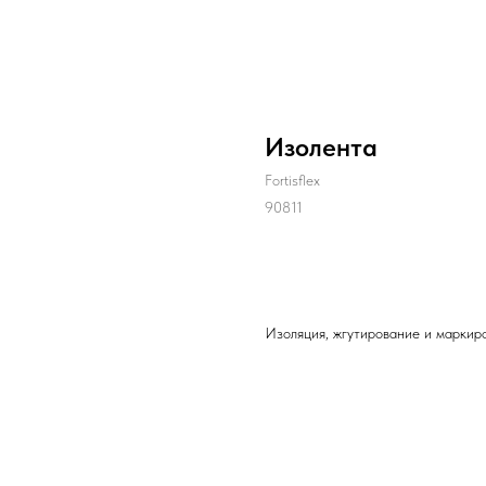
Изолента
Fortisflex
90811
ДОБАВИТЬ В ЗАЯВКУ
Изоляция, жгутирование и маркир