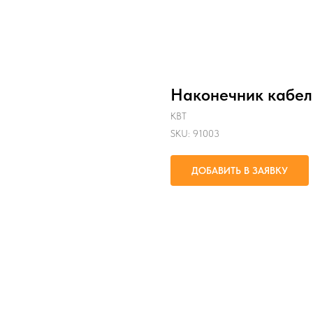
Наконечник кабел
КВТ
SKU:
91003
ДОБАВИТЬ В ЗАЯВКУ
Оконцевание опрессовкой многопр
2.5 мм² и последующий крепеж на
крепежным болтом М6