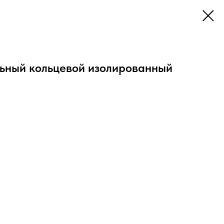
ьный кольцевой изолированный
оволочных гибких медных проводов сечениями от 1.0 до
конечников к клеммам электрического оборудования