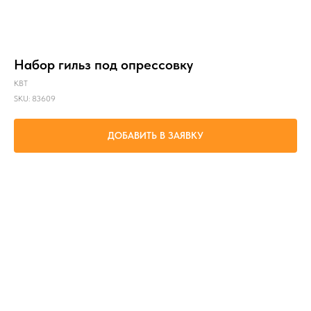
Набор гильз под опрессовку
КВТ
SKU:
83609
ДОБАВИТЬ В ЗАЯВКУ
Соединение встык медных проводов сечениями от 0.5 до 6 мм² методом
опрессовки