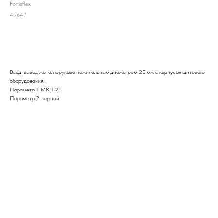
Fortisflex
49647
ДОБАВИТЬ В ЗАЯВКУ
Ввод-вывод металлорукава номинальным диаметром 20 мм в корпусах щитового
оборудования.
Параметр 1: МВП 20
Параметр 2: черный