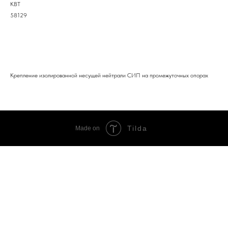
КВТ
58129
ДОБАВИТЬ В ЗАЯВКУ
Крепление изолированной несущей нейтрали СИП на промежуточных опорах
Tilda
Made on