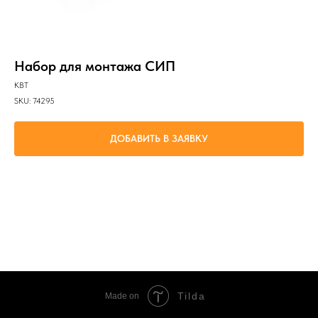
Набор для монтажа СИП
КВТ
SKU:
74295
ДОБАВИТЬ В ЗАЯВКУ
Монтаж воздушных линий самонесущих изолированных проводов: раскатка и
натяжение провода на опорах, подключение абонентской линии, разделка
провода для подключения контактной арматуры, опрессовка контактной
арматуры
Tilda
Made on