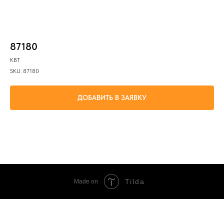
87180
КВТ
SKU:
87180
ДОБАВИТЬ В ЗАЯВКУ
Для винтового соединения проводов 2х6мм²
Tilda
Made on