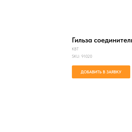
Гильза соедините
КВТ
SKU:
91020
ДОБАВИТЬ В ЗАЯВКУ
Соединение встык медных проводо