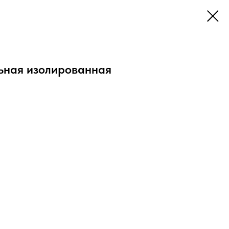
льная изолированная
в сечениями от 1.5 до 2.5 мм² методом опрессовки