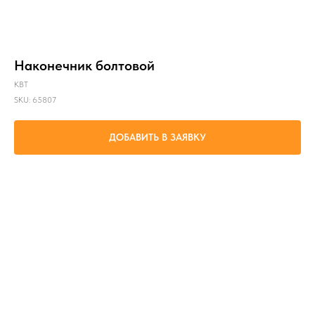
Наконечник болтовой
КВТ
SKU:
65807
ДОБАВИТЬ В ЗАЯВКУ
Оконцевание любого типа кабельных жил: алюминиевых и медных, круглых и
секторных, моножильных и многопроволочных сечением от 25 мм² до 50 мм²