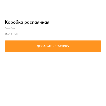
Коробка распаячная
Fortisflex
SKU:
61108
ДОБАВИТЬ В ЗАЯВКУ
Соединение кабельных линий, проложенных в металлорукаве или трубе
номинальным диаметром 20 мм, с возможностью последующего обслуживания
мест контактных соединений
Параметр 1: КРВ 20 (3/4")
Параметр 2: серый