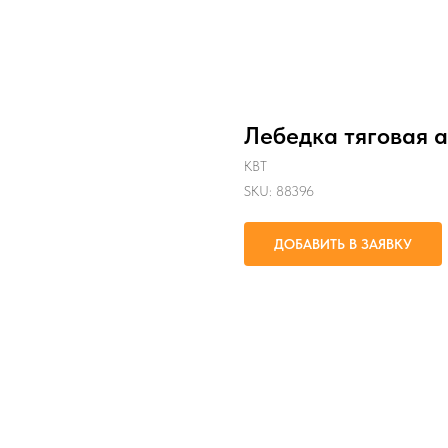
Лебедка тяговая 
КВТ
SKU:
88396
ДОБАВИТЬ В ЗАЯВКУ
Предназначена для работ по прок
линий электропередачи