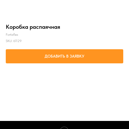
Коробка распаячная
Fortisflex
SKU:
61129
ДОБАВИТЬ В ЗАЯВКУ
Соединение кабельных линий, проложенных в металлорукаве или трубе
номинальным диаметром 20 мм, с возможностью последующего обслуживания
мест контактных соединений
Параметр 1: КРВ-Т 20 (3/4")
Параметр 2: серый