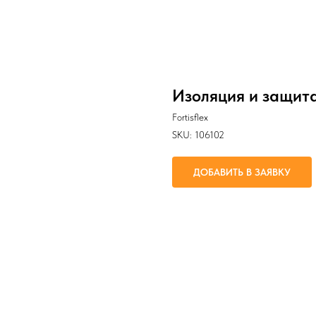
Изоляция и защит
Fortisflex
SKU:
106102
ДОБАВИТЬ В ЗАЯВКУ
Бандажирование и защита пучка п
Параметр 1: черный
Параметр 2: XN-6 (3-9 мм)