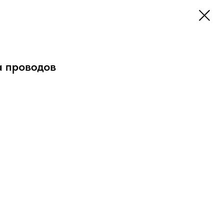
а проводов
роводов от перетирания и механических повреждений