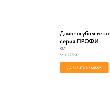
Длинногубцы изог
серия ПРОФИ
КВТ
SKU:
79220
ДОБАВИТЬ В ЗАЯВКУ
захват и удержание плоских и кру