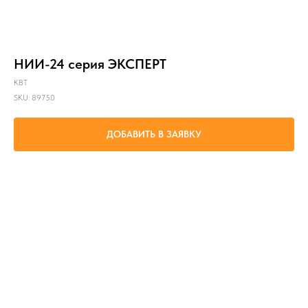
НИИ-24 серия ЭКСПЕРТ
КВТ
SKU:
89750
ДОБАВИТЬ В ЗАЯВКУ
монтаж и демонтаж шестигранных болтов и гаек под напряжением до 1000 в