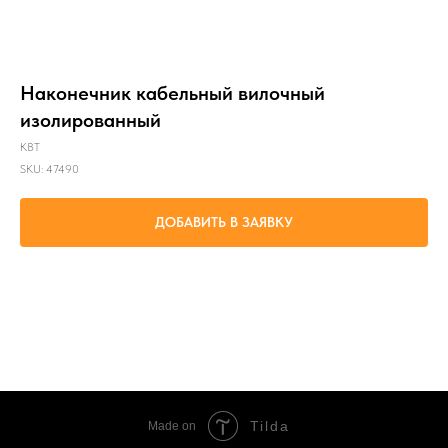
Наконечник кабельный вилочный
изолированный
КВТ
SKU:
47490
ДОБАВИТЬ В ЗАЯВКУ
Оконцевание опрессовкой многопроволочных медных проводов сечениями от 2.5
до 6 мм² и последующий крепеж наконечников к клеммам электрического
оборудования крепежным болтом М5
Tilda
Made on