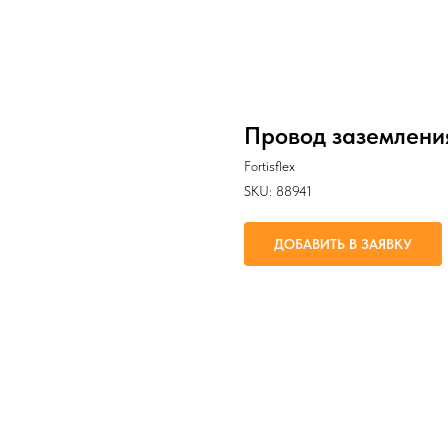
Провод заземлени
Fortisflex
SKU:
88941
ДОБАВИТЬ В ЗАЯВКУ
Заземление различных электротех
к корпусам внутри подвижного со