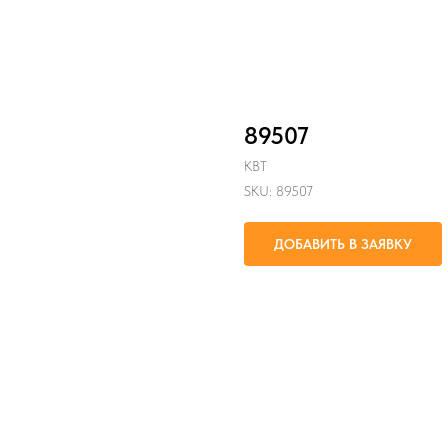
89507
КВТ
SKU:
89507
ДОБАВИТЬ В ЗАЯВКУ
Предназначены для формирования
соединений многопроволочных ме