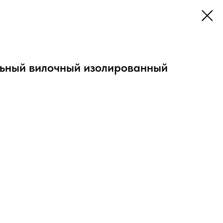
ьный вилочный изолированный
оволочных гибких медных проводов сечениями от 0.25 до
конечников к клеммам электрического оборудования