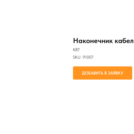
Наконечник кабел
КВТ
SKU:
91007
ДОБАВИТЬ В ЗАЯВКУ
Оконцевание опрессовкой многопр
1.5 мм² и последующий крепеж на
крепежным болтом М4