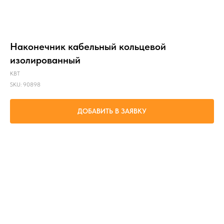
Наконечник кабельный кольцевой
изолированный
КВТ
SKU:
90898
ДОБАВИТЬ В ЗАЯВКУ
Оконцевание опрессовкой многопроволочных гибких медных проводов
сечениями от 2,5 до 6 мм² и последующий крепеж наконечников к клеммам
электрического оборудования крепежным болтом M8