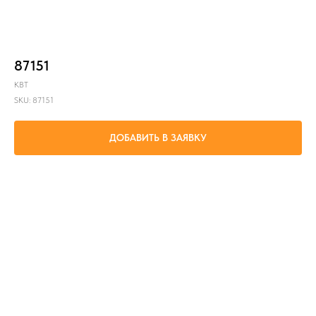
87151
КВТ
SKU:
87151
ДОБАВИТЬ В ЗАЯВКУ
Соединение одно и многожильных проводов 0.5-2.5мм²