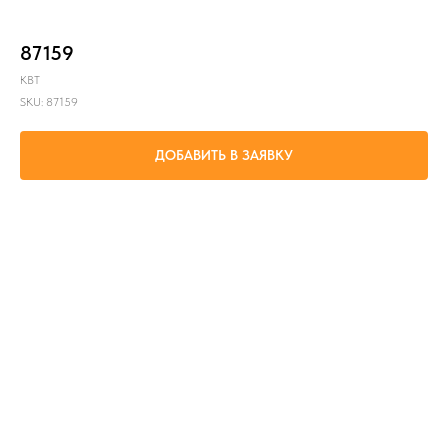
87159
КВТ
SKU:
87159
ДОБАВИТЬ В ЗАЯВКУ
Соединение одно и многожильных проводов 6-35мм²