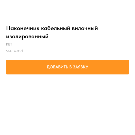
Наконечник кабельный вилочный
изолированный
КВТ
SKU:
47491
ДОБАВИТЬ В ЗАЯВКУ
Оконцевание опрессовкой многопроволочных медных проводов сечениями от 2.5
до 6 мм² и последующий крепеж наконечников к клеммам электрического
оборудования крепежным болтом М6