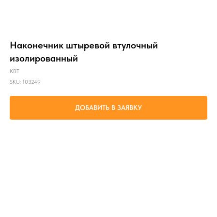
Наконечник штыревой втулочный
изолированный
КВТ
SKU:
103249
ДОБАВИТЬ В ЗАЯВКУ
Оконцевание методом опрессовки гибких многопроволочных медных
проводников сечением 2x6.0 мм². Трансформирует концы многожильных проводов
в монолитные штифты. Монтаж сдвоенных проводов одинакового сечения