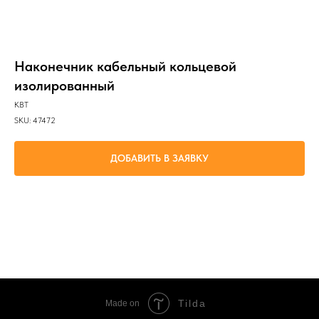
Наконечник кабельный кольцевой
изолированный
КВТ
SKU:
47472
ДОБАВИТЬ В ЗАЯВКУ
Оконцевание опрессовкой многопроволочных гибких медных проводов
сечениями от 0.25 до 1.5 мм² и последующий крепеж наконечников к клеммам
электрического оборудования крепежным болтом М4
Tilda
Made on