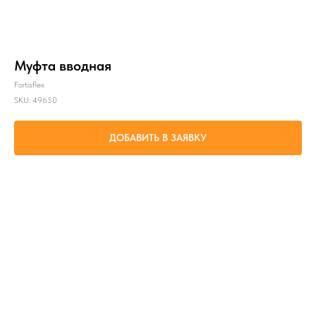
Муфта вводная
Fortisflex
SKU:
49650
ДОБАВИТЬ В ЗАЯВКУ
Ввод-вывод металлорукава номинальным диаметром 32 мм в корпусах щитового
оборудования.
Параметр 1: МВП 32
Параметр 2: черный