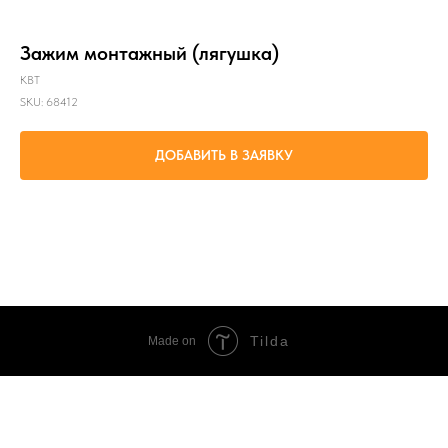
Зажим монтажный (лягушка)
КВТ
SKU:
68412
ДОБАВИТЬ В ЗАЯВКУ
Регулировка стрелы провеса при монтаже линии СИП путем захвата за несущую
жилу
Tilda
Made on