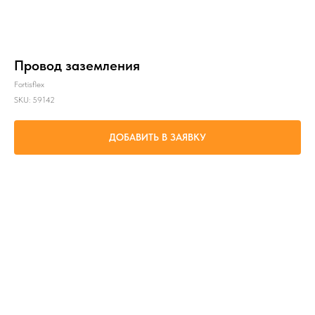
Провод заземления
Fortisflex
SKU:
59142
ДОБАВИТЬ В ЗАЯВКУ
Заземление различных электротехнических устройств и подсоединение
электрооборудования к корпусам внутри подвижного состава