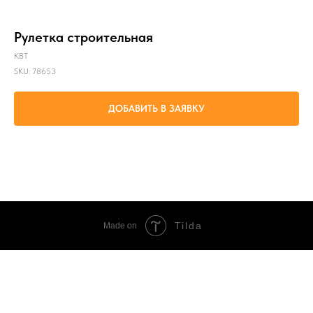
Рулетка строительная
КВТ
SKU:
78653
ДОБАВИТЬ В ЗАЯВКУ
Измерения (до 50 метров) при монтажных и строительных работах
Tilda
Made on