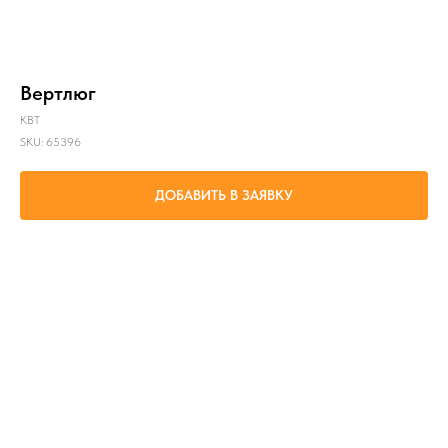
Вертлюг
КВТ
SKU:
65396
ДОБАВИТЬ В ЗАЯВКУ
Предотвращение образования петель при протяжке кабеля, а также
предотвращения раскручивания СИП и оптоволоконного кабеля при раскатке