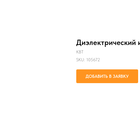
Диэлектрический 
КВТ
SKU:
105672
ДОБАВИТЬ В ЗАЯВКУ
монтаж и демонтаж шестигранных 
Параметр 2: НИК-Н-10 серия 