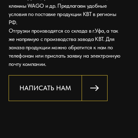
НОВОСТИ И АКЦИИ
Дата
11.04
Новость
Расширение
ассортимента
О чем?
В ассортименте новинка -
шуруп-шпилька для крепления
трубных хомутов к
вертикальным и
горизонтальгным поверхностям!