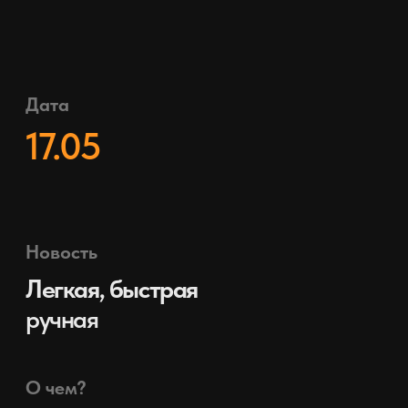
Цены указаны в
рублях с учетом
НДС.
Оптовые
цены действуют при общей сумме счета
свыше 20 000 рублей
Крупнооптовые
— при общей сумме счета свыше
100 000 рублей.
скачать прайс-лист
на весь
ассортимент