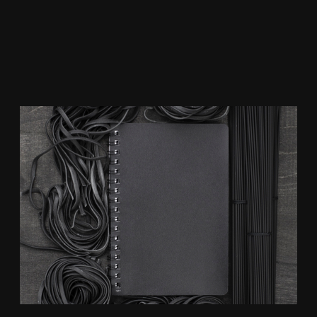
КАРБОН
ПОСТАВКИ
ПРОДУКЦИИ
ЗАВОДА КВТ
Компания Карбон предлагает Вам
сотрудничество по поставке продукции
электротехнического завода КВТ
, ведущего
Российского производителя
кабельной
арматуры
(термоусаживаемые муфты,
наконечники, сжимы) и
профессионального
инструмента для электромонтажа
.
Компания поставляет так же другие
приспособления для монтажа кабеля –
металлорукав, фитинги, кабельные стяжки,
клеммы WAGO и др. Предлагаем удобные
условия по поставке продукции КВТ в регионы
РФ.