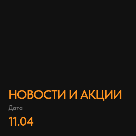
Дата
17.05
Новость
Легкая, быстрая
ручная
О чем?
Новая ручная помпа с корпусом
из алюминиевого сплава в
наличии на складе.